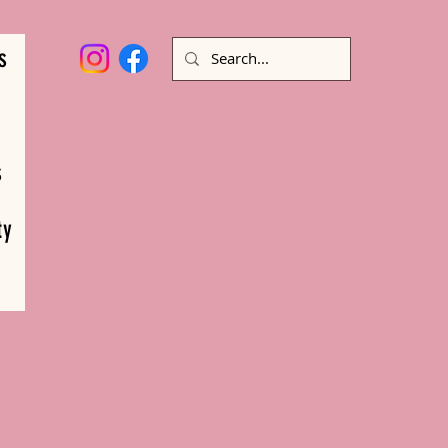
s
s
ty