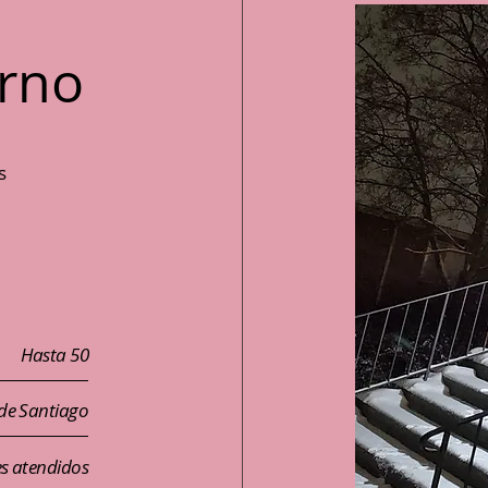
erno
s
Hasta 50
 de Santiago
s atendidos