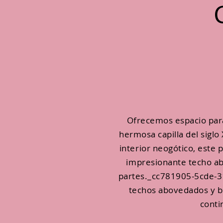
Ofrecemos espacio par
hermosa capilla del siglo
interior neogótico, este 
impresionante techo abov
partes._cc781905-5cde-31
techos abovedados y buh
conti