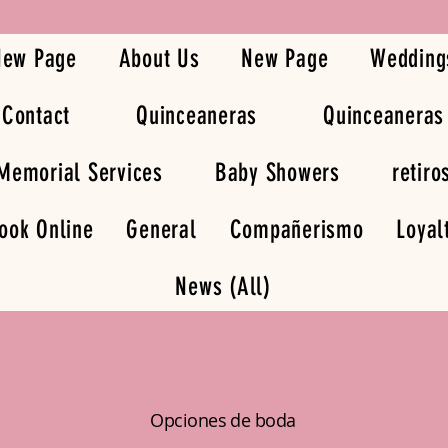
New Page
About Us
New Page
Wedding
Contact
Quinceaneras
Quinceaneras
Memorial Services
Baby Showers
retiro
ook Online
General
Compañerismo
Loyal
News (All)
Opciones de boda